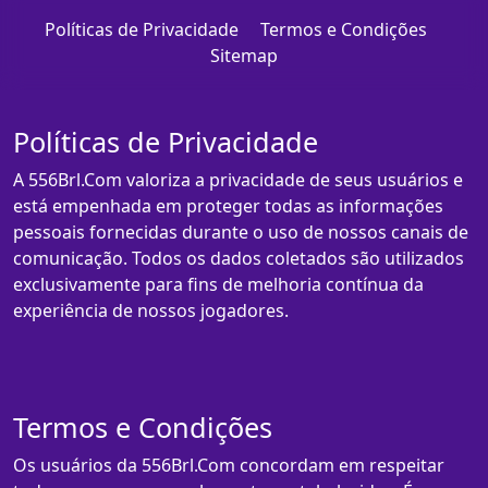
Políticas de Privacidade
Termos e Condições
Sitemap
Políticas de Privacidade
A 556Brl.Com valoriza a privacidade de seus usuários e
está empenhada em proteger todas as informações
pessoais fornecidas durante o uso de nossos canais de
comunicação. Todos os dados coletados são utilizados
exclusivamente para fins de melhoria contínua da
experiência de nossos jogadores.
Termos e Condições
Os usuários da 556Brl.Com concordam em respeitar