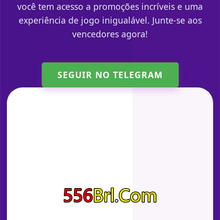
você tem acesso a promoções incríveis e uma
experiência de jogo inigualável. Junte-se aos
vencedores agora!
SEGUIR NO TELEGRAM