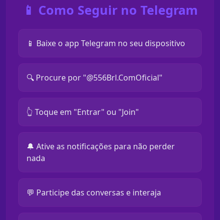
📱 Como Seguir no Telegram
📱 Baixe o app Telegram no seu dispositivo
🔍 Procure por "@556Brl.ComOficial"
👆 Toque em "Entrar" ou "Join"
🔔 Ative as notificações para não perder
nada
💬 Participe das conversas e interaja