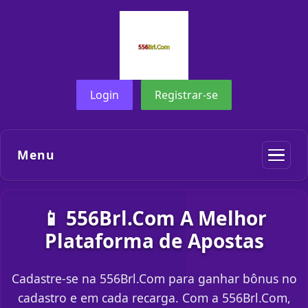
Login
Registrar-se
Menu
📱 556Brl.Com A Melhor
Plataforma de Apostas
Cadastre-se na 556Brl.Com para ganhar bônus no
cadastro e em cada recarga. Com a 556Brl.Com,