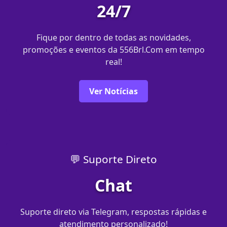
24/7
Fique por dentro de todas as novidades,
promoções e eventos da 556Brl.Com em tempo
real!
Ver Notícias
💬 Suporte Direto
Chat
Suporte direto via Telegram, respostas rápidas e
atendimento personalizado!