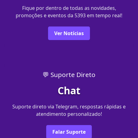
Fique por dentro de todas as novidades,
promoções e eventos da 5393 em tempo real!
Ver Notícias
💬 Suporte Direto
Chat
Suporte direto via Telegram, respostas rápidas e
atendimento personalizado!
Falar Suporte