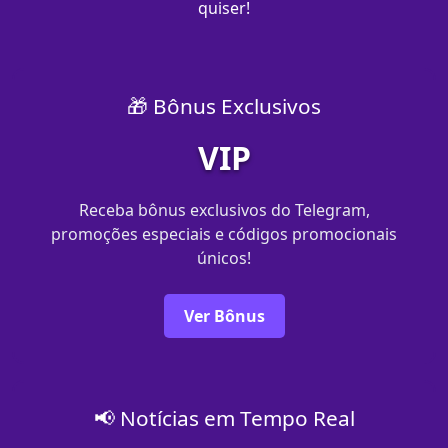
quiser!
🎁 Bônus Exclusivos
VIP
Receba bônus exclusivos do Telegram,
promoções especiais e códigos promocionais
únicos!
Ver Bônus
📢 Notícias em Tempo Real