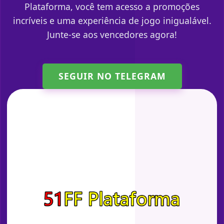
Plataforma, você tem acesso a promoções
incríveis e uma experiência de jogo inigualável.
Junte-se aos vencedores agora!
SEGUIR NO TELEGRAM