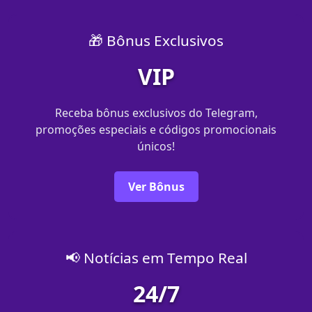
🎁 Bônus Exclusivos
VIP
Receba bônus exclusivos do Telegram,
promoções especiais e códigos promocionais
únicos!
Ver Bônus
📢 Notícias em Tempo Real
24/7