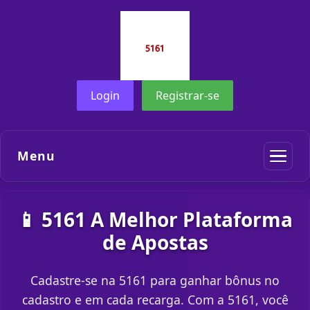
Login
Registrar-se
Menu
📱 5161 A Melhor Plataforma
de Apostas
Cadastre-se na 5161 para ganhar bônus no
cadastro e em cada recarga. Com a 5161, você