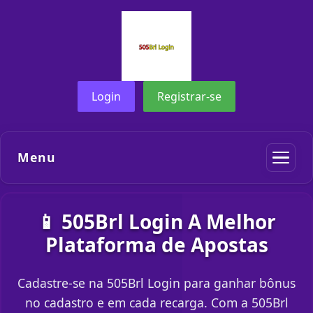
Login
Registrar-se
Menu
📱 505Brl Login A Melhor
Plataforma de Apostas
Cadastre-se na 505Brl Login para ganhar bônus
no cadastro e em cada recarga. Com a 505Brl