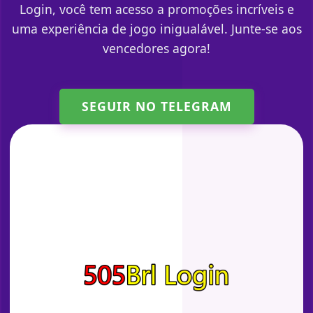
Login, você tem acesso a promoções incríveis e
uma experiência de jogo inigualável. Junte-se aos
vencedores agora!
SEGUIR NO TELEGRAM