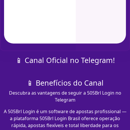
📱 Canal Oficial no Telegram!
📱 Benefícios do Canal
Descubra as vantagens de seguir a 505Brl Login no
Telegram
A 505Brl Login é um software de apostas profissional —
a plataforma 505Brl Login Brasil oferece operação
rápida, apostas flexíveis e total liberdade para os