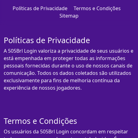
Políticas de Privacidade
Termos e Condições
Sitemap
Políticas de Privacidade
A 505Brl Login valoriza a privacidade de seus usuários e
está empenhada em proteger todas as informações
pessoais fornecidas durante o uso de nossos canais de
comunicação. Todos os dados coletados são utilizados
exclusivamente para fins de melhoria contínua da
experiência de nossos jogadores.
Termos e Condições
Os usuários da 505Brl Login concordam em respeitar