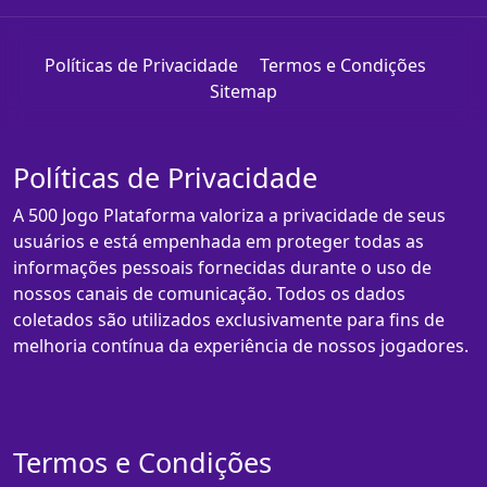
Políticas de Privacidade
Termos e Condições
Sitemap
Políticas de Privacidade
A 500 Jogo Plataforma valoriza a privacidade de seus
usuários e está empenhada em proteger todas as
informações pessoais fornecidas durante o uso de
nossos canais de comunicação. Todos os dados
coletados são utilizados exclusivamente para fins de
melhoria contínua da experiência de nossos jogadores.
Termos e Condições