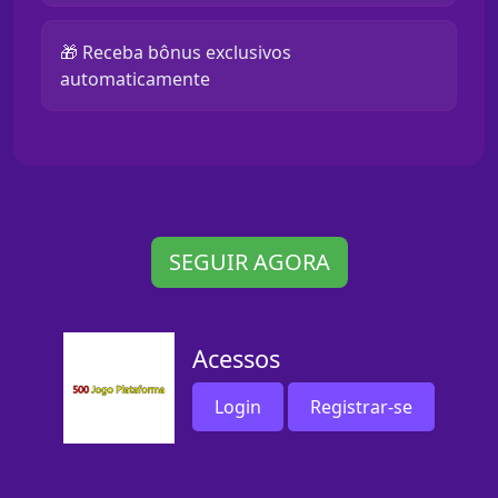
🎁 Receba bônus exclusivos
automaticamente
SEGUIR AGORA
Acessos
Login
Registrar-se