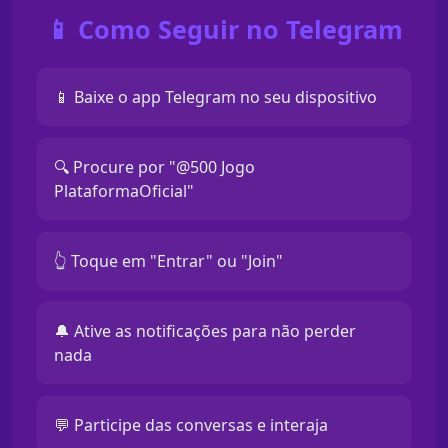
📱 Como Seguir no Telegram
📱 Baixe o app Telegram no seu dispositivo
🔍 Procure por "@500 Jogo
PlataformaOficial"
👆 Toque em "Entrar" ou "Join"
🔔 Ative as notificações para não perder
nada
💬 Participe das conversas e interaja