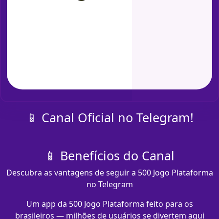
📱 Canal Oficial no Telegram!
📱 Benefícios do Canal
Descubra as vantagens de seguir a 500 Jogo Plataforma
no Telegram
Um app da 500 Jogo Plataforma feito para os
brasileiros — milhões de usuários se divertem aqui