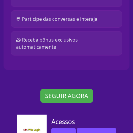
💬 Participe das conversas e interaja
🎁 Receba bônus exclusivos
automaticamente
SEGUIR AGORA
Acessos