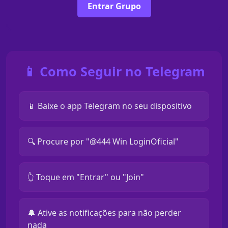
Entrar Grupo
📱 Como Seguir no Telegram
📱 Baixe o app Telegram no seu dispositivo
🔍 Procure por "@444 Win LoginOficial"
👆 Toque em "Entrar" ou "Join"
🔔 Ative as notificações para não perder
nada