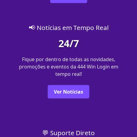
📢 Notícias em Tempo Real
24/7
Fique por dentro de todas as novidades,
promoções e eventos da 444 Win Login em
tempo real!
Ver Notícias
💬 Suporte Direto