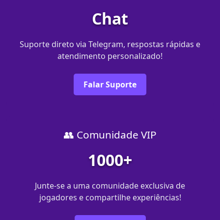
Chat
Suporte direto via Telegram, respostas rápidas e
atendimento personalizado!
Falar Suporte
👥 Comunidade VIP
1000+
Junte-se a uma comunidade exclusiva de
jogadores e compartilhe experiências!