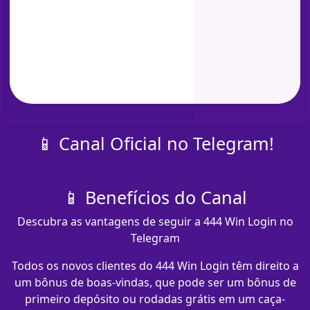
📱 Canal Oficial no Telegram!
📱 Benefícios do Canal
Descubra as vantagens de seguir a 444 Win Login no
Telegram
Todos os novos clientes do 444 Win Login têm direito a
um bônus de boas-vindas, que pode ser um bônus de
primeiro depósito ou rodadas grátis em um caça-