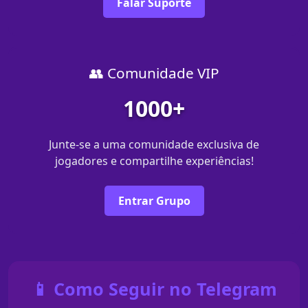
Falar Suporte
👥 Comunidade VIP
1000+
Junte-se a uma comunidade exclusiva de
jogadores e compartilhe experiências!
Entrar Grupo
📱 Como Seguir no Telegram