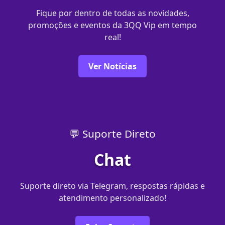
Fique por dentro de todas as novidades,
promoções e eventos da 3QQ Vip em tempo
real!
Ver Notícias
💬 Suporte Direto
Chat
Suporte direto via Telegram, respostas rápidas e
atendimento personalizado!