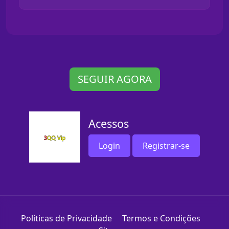
SEGUIR AGORA
Acessos
Login
Registrar-se
Políticas de Privacidade
Termos e Condições