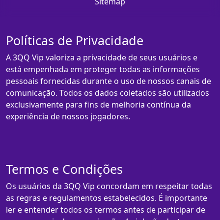
Sitemap
Políticas de Privacidade
A 3QQ Vip valoriza a privacidade de seus usuários e
está empenhada em proteger todas as informações
pessoais fornecidas durante o uso de nossos canais de
comunicação. Todos os dados coletados são utilizados
exclusivamente para fins de melhoria contínua da
experiência de nossos jogadores.
Termos e Condições
Os usuários da 3QQ Vip concordam em respeitar todas
as regras e regulamentos estabelecidos. É importante
ler e entender todos os termos antes de participar de