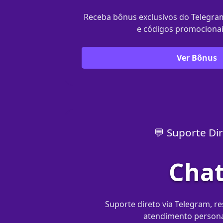
Receba bônus exclusivos do Telegra
e códigos promocionai
Ver Bônus
💬 Suporte Di
Cha
Suporte direto via Telegram, r
atendimento persona