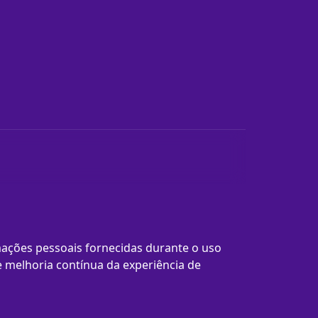
mações pessoais fornecidas durante o uso
e melhoria contínua da experiência de