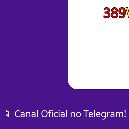
📱 Canal Oficial no Telegram!