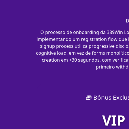
D
O processo de onboarding da 389Win Logi
implementando um registration flow que b
signup process utiliza progressive disc
cognitive load, em vez de forms monolítico
creation em <30 segundos, com verificat
primeiro withd
🎁 Bônus Exclu
VIP