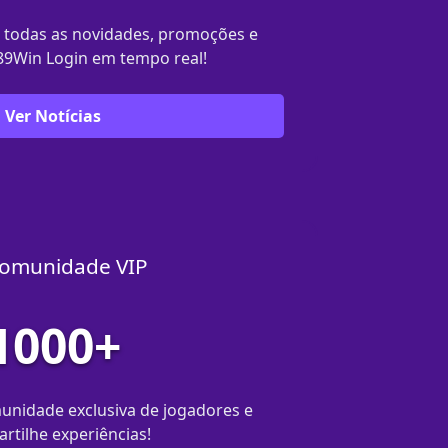
e todas as novidades, promoções e
89Win Login em tempo real!
Ver Notícias
Comunidade VIP
1000+
unidade exclusiva de jogadores e
rtilhe experiências!