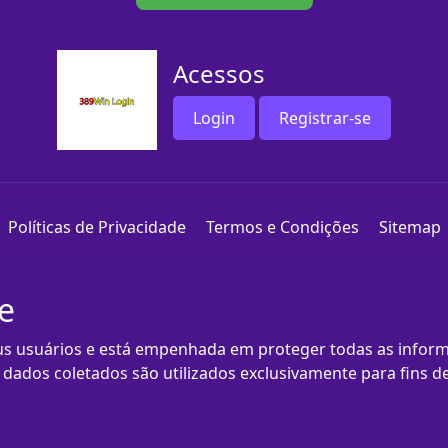
Acessos
Login
Registrar-se
Políticas de Privacidade
Termos e Condições
Sitemap
de
eus usuários e está empenhada em proteger todas as infor
dados coletados são utilizados exclusivamente para fins d