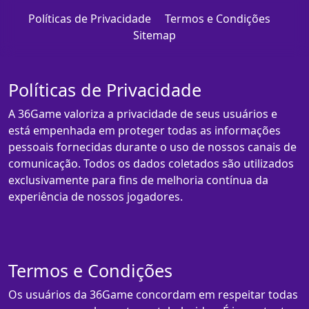
Políticas de Privacidade
Termos e Condições
Sitemap
Políticas de Privacidade
A 36Game valoriza a privacidade de seus usuários e
está empenhada em proteger todas as informações
pessoais fornecidas durante o uso de nossos canais de
comunicação. Todos os dados coletados são utilizados
exclusivamente para fins de melhoria contínua da
experiência de nossos jogadores.
Termos e Condições
Os usuários da 36Game concordam em respeitar todas