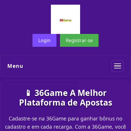
Login
Registrar-se
Menu
📱 36Game A Melhor
Plataforma de Apostas
Cadastre-se na 36Game para ganhar bônus no
cadastro e em cada recarga. Com a 36Game, você