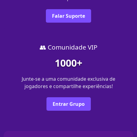
Falar Suporte
👥 Comunidade VIP
1000+
Junte-se a uma comunidade exclusiva de
jogadores e compartilhe experiências!
Entrar Grupo