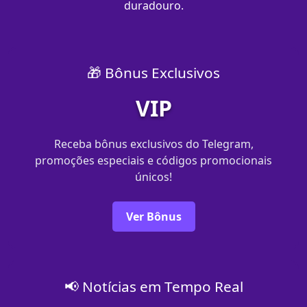
duradouro.
🎁 Bônus Exclusivos
VIP
Receba bônus exclusivos do Telegram,
promoções especiais e códigos promocionais
únicos!
Ver Bônus
📢 Notícias em Tempo Real