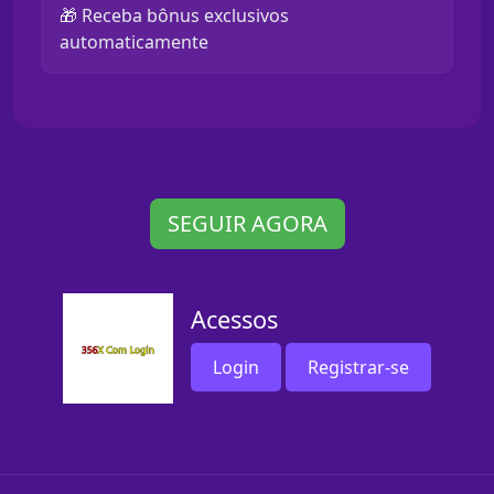
🎁 Receba bônus exclusivos
automaticamente
SEGUIR AGORA
Acessos
Login
Registrar-se