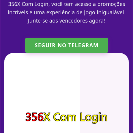
356X Com Login, você tem acesso a promoções
incríveis e uma experiência de jogo inigualável.
Junte-se aos vencedores agora!
SEGUIR NO TELEGRAM