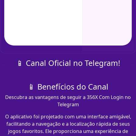
📱 Canal Oficial no Telegram!
📱 Benefícios do Canal
Descubra as vantagens de seguir a 356X Com Login no
Telegram
O aplicativo foi projetado com uma interface amigável,
facilitando a navegação e a localização rápida de seus
jogos favoritos. Ele proporciona uma experiência de