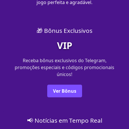
jogo perfeita e agradável.
🎁 Bônus Exclusivos
VIP
Receba bônus exclusivos do Telegram,
promoções especiais e códigos promocionais
únicos!
Ver Bônus
📢 Notícias em Tempo Real