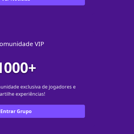
Comunidade VIP
1000+
unidade exclusiva de jogadores e
rtilhe experiências!
Entrar Grupo