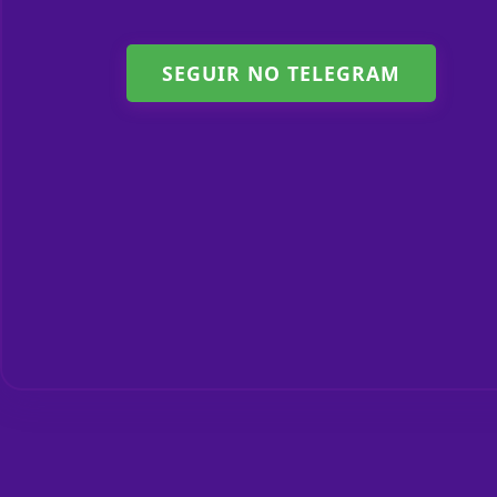
SEGUIR NO TELEGRAM