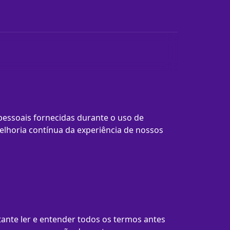
pessoais fornecidas durante o uso de
elhoria contínua da experiência de nossos
ante ler e entender todos os termos antes