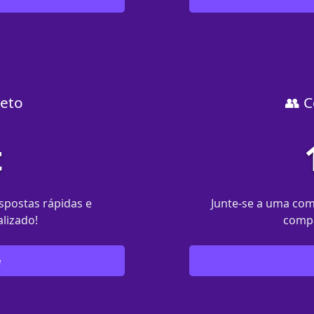
reto
👥 
t
espostas rápidas e
Junte-se a uma com
lizado!
compa
e