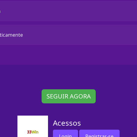
a
aticamente
SEGUIR AGORA
Acessos
Login
Registrar-se