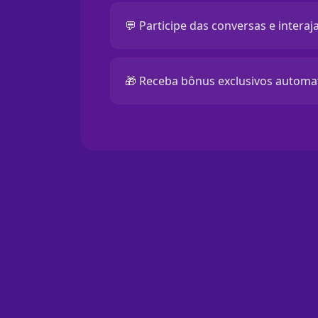
💬 Participe das conversas e interaj
🎁 Receba bônus exclusivos autom