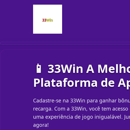
📱 33Win A Melh
Plataforma de A
Cadastre-se na 33Win para ganhar bônu
recarga. Com a 33Win, você tem acesso 
uma experiência de jogo inigualável. J
agora!