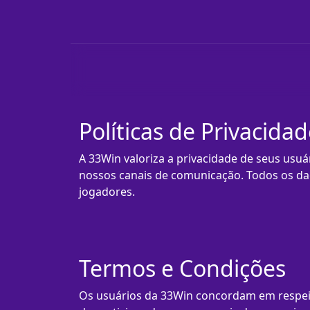
Políticas de Privacida
A 33Win valoriza a privacidade de seus usu
nossos canais de comunicação. Todos os dad
jogadores.
Termos e Condições
Os usuários da 33Win concordam em respeita