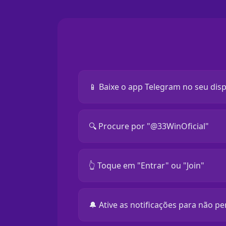
📱 Baixe o app Telegram no seu disp
🔍 Procure por "@33WinOficial"
👆 Toque em "Entrar" ou "Join"
🔔 Ative as notificações para não p