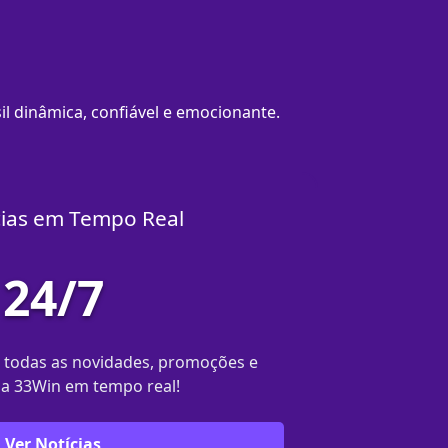
 dinâmica, confiável e emocionante.
cias em Tempo Real
24/7
e todas as novidades, promoções e
a 33Win em tempo real!
Ver Notícias