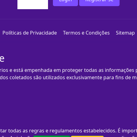
Políticas de Privacidade
Termos e Condições
Sitemap
de
ários e está empenhada em proteger todas as informações 
os coletados são utilizados exclusivamente para fins de m
r todas as regras e regulamentos estabelecidos. É import