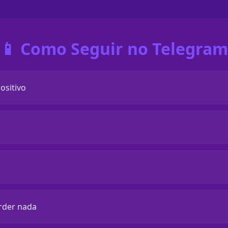
📱 Como Seguir no Telegram
ositivo
erder nada