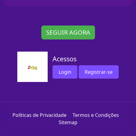
SEGUIR AGORA
Acessos
Login
Registrar-se
Políticas de Privacidade
Termos e Condições
Sitemap