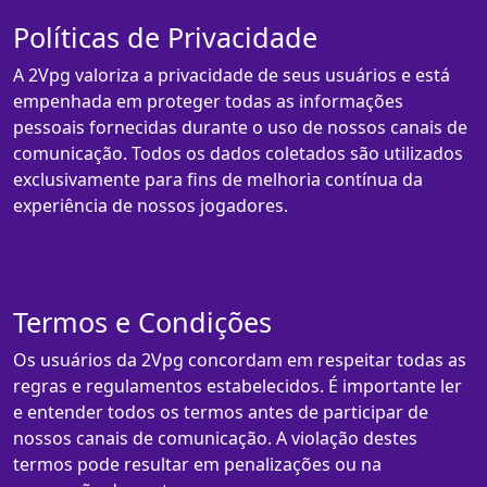
Políticas de Privacidade
A 2Vpg valoriza a privacidade de seus usuários e está
empenhada em proteger todas as informações
pessoais fornecidas durante o uso de nossos canais de
comunicação. Todos os dados coletados são utilizados
exclusivamente para fins de melhoria contínua da
experiência de nossos jogadores.
Termos e Condições
Os usuários da 2Vpg concordam em respeitar todas as
regras e regulamentos estabelecidos. É importante ler
e entender todos os termos antes de participar de
nossos canais de comunicação. A violação destes
termos pode resultar em penalizações ou na