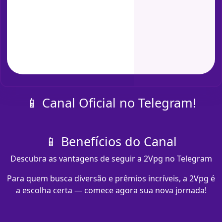
📱 Canal Oficial no Telegram!
📱 Benefícios do Canal
Descubra as vantagens de seguir a 2Vpg no Telegram
Para quem busca diversão e prêmios incríveis, a 2Vpg é
a escolha certa — comece agora sua nova jornada!