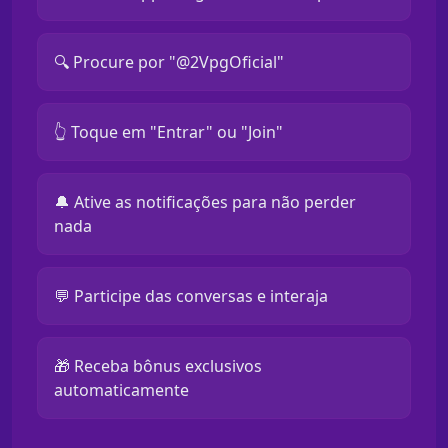
🔍 Procure por "@2VpgOficial"
👆 Toque em "Entrar" ou "Join"
🔔 Ative as notificações para não perder
nada
💬 Participe das conversas e interaja
🎁 Receba bônus exclusivos
automaticamente