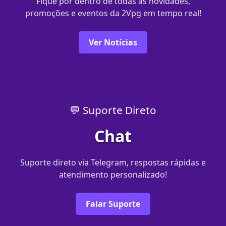
Fique por dentro de todas as novidades,
promoções e eventos da 2Vpg em tempo real!
Ver Notícias
💬 Suporte Direto
Chat
Suporte direto via Telegram, respostas rápidas e
atendimento personalizado!
Falar Suporte