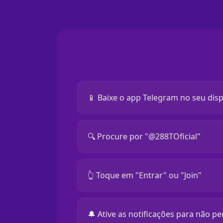
📱 Baixe o app Telegram no seu disp
🔍 Procure por "@288TOficial"
👆 Toque em "Entrar" ou "Join"
🔔 Ative as notificações para não p