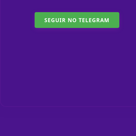
SEGUIR NO TELEGRAM