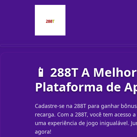
📱 288T A Melhor
Plataforma de A
Cadastre-se na 288T para ganhar bônus
recarga. Com a 288T, você tem acesso a
uma experiência de jogo inigualável. J
agora!