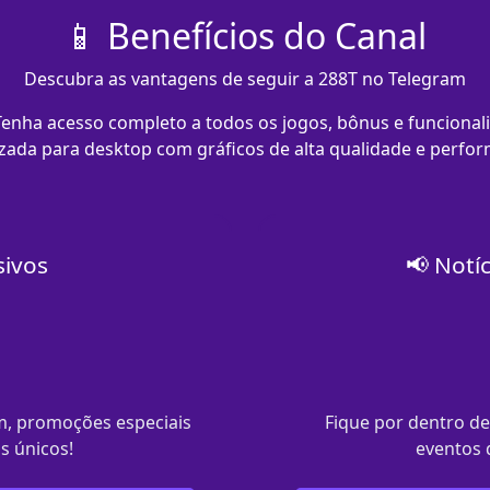
📱 Benefícios do Canal
Descubra as vantagens de seguir a 288T no Telegram
C! Tenha acesso completo a todos os jogos, bônus e funcion
izada para desktop com gráficos de alta qualidade e perfor
sivos
📢 Notí
m, promoções especiais
Fique por dentro d
s únicos!
eventos 