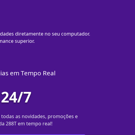
alidades diretamente no seu computador.
mance superior.
cias em Tempo Real
24/7
e todas as novidades, promoções e
da 288T em tempo real!