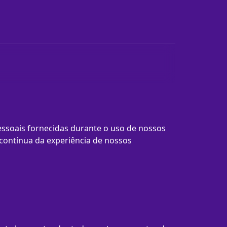
essoais fornecidas durante o uso de nossos
 contínua da experiência de nossos