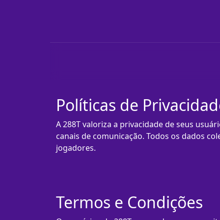
Políticas de Privacida
A 288T valoriza a privacidade de seus usuá
canais de comunicação. Todos os dados cole
jogadores.
Termos e Condições