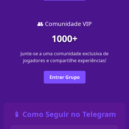
👥 Comunidade VIP
1000+
Junte-se a uma comunidade exclusiva de
jogadores e compartilhe experiências!
Entrar Grupo
📱 Como Seguir no Telegram