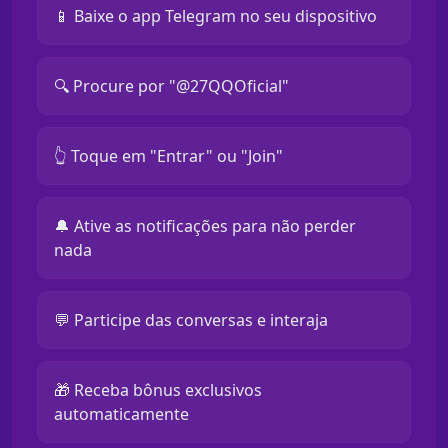
📱 Baixe o app Telegram no seu dispositivo
🔍 Procure por "@27QQOficial"
👆 Toque em "Entrar" ou "Join"
🔔 Ative as notificações para não perder
nada
💬 Participe das conversas e interaja
🎁 Receba bônus exclusivos
automaticamente