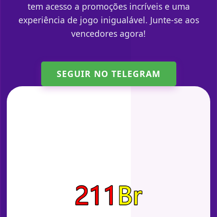
tem acesso a promoções incríveis e uma
experiência de jogo inigualável. Junte-se aos
vencedores agora!
SEGUIR NO TELEGRAM