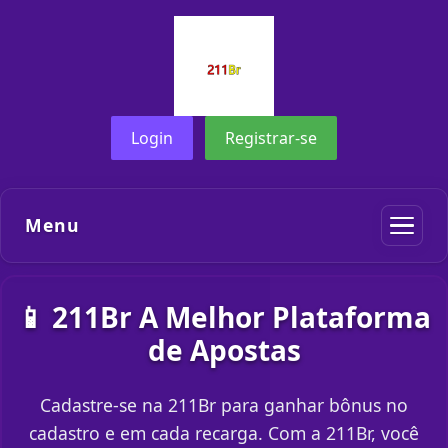
Login
Registrar-se
Menu
📱 211Br A Melhor Plataforma
de Apostas
Cadastre-se na 211Br para ganhar bônus no
cadastro e em cada recarga. Com a 211Br, você