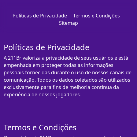
Políticas de Privacidade
Termos e Condições
Sitemap
Políticas de Privacidade
A 211Br valoriza a privacidade de seus usuários e está
empenhada em proteger todas as informações
pessoais fornecidas durante o uso de nossos canais de
comunicação. Todos os dados coletados são utilizados
exclusivamente para fins de melhoria contínua da
experiência de nossos jogadores.
Termos e Condições