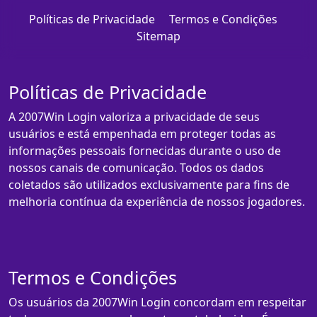
Políticas de Privacidade
Termos e Condições
Sitemap
Políticas de Privacidade
A 2007Win Login valoriza a privacidade de seus
usuários e está empenhada em proteger todas as
informações pessoais fornecidas durante o uso de
nossos canais de comunicação. Todos os dados
coletados são utilizados exclusivamente para fins de
melhoria contínua da experiência de nossos jogadores.
Termos e Condições
Os usuários da 2007Win Login concordam em respeitar