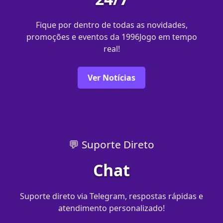
Fique por dentro de todas as novidades,
promoções e eventos da 1996Jogo em tempo
real!
Ver Notícias
💬 Suporte Direto
Chat
Suporte direto via Telegram, respostas rápidas e
atendimento personalizado!