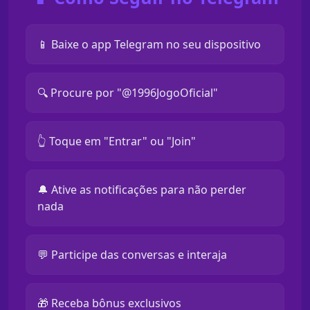
📱 Baixe o app Telegram no seu dispositivo
🔍 Procure por "@1996JogoOficial"
👆 Toque em "Entrar" ou "Join"
🔔 Ative as notificações para não perder
nada
💬 Participe das conversas e interaja
🎁 Receba bônus exclusivos