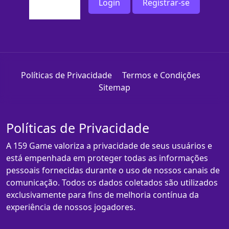
Login
Registrar-se
Políticas de Privacidade
Termos e Condições
Sitemap
Políticas de Privacidade
A 159 Game valoriza a privacidade de seus usuários e
está empenhada em proteger todas as informações
pessoais fornecidas durante o uso de nossos canais de
comunicação. Todos os dados coletados são utilizados
exclusivamente para fins de melhoria contínua da
experiência de nossos jogadores.