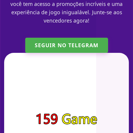
você tem acesso a promoções incríveis e uma
experiência de jogo inigualável. Junte-se aos
vencedores agora!
SEGUIR NO TELEGRAM