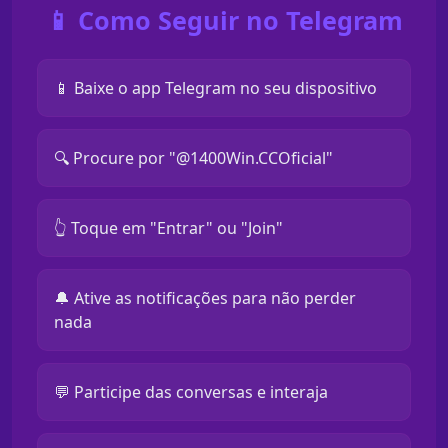
📱 Como Seguir no Telegram
📱 Baixe o app Telegram no seu dispositivo
🔍 Procure por "@1400Win.CCOficial"
👆 Toque em "Entrar" ou "Join"
🔔 Ative as notificações para não perder
nada
💬 Participe das conversas e interaja