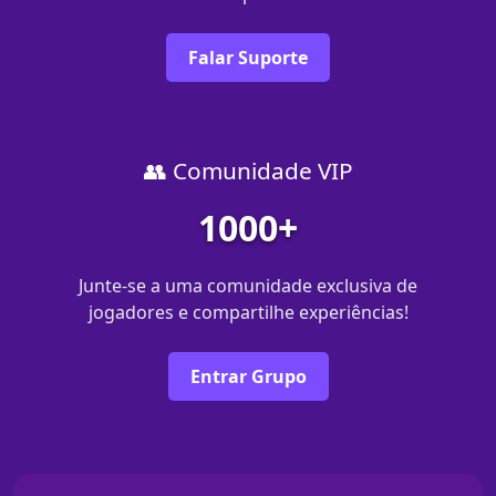
Falar Suporte
👥 Comunidade VIP
1000+
Junte-se a uma comunidade exclusiva de
jogadores e compartilhe experiências!
Entrar Grupo