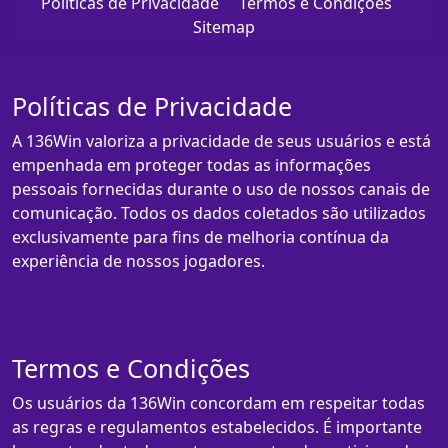
Políticas de Privacidade
Termos e Condições
Sitemap
Políticas de Privacidade
A 136Win valoriza a privacidade de seus usuários e está
empenhada em proteger todas as informações
pessoais fornecidas durante o uso de nossos canais de
comunicação. Todos os dados coletados são utilizados
exclusivamente para fins de melhoria contínua da
experiência de nossos jogadores.
Termos e Condições
Os usuários da 136Win concordam em respeitar todas
as regras e regulamentos estabelecidos. É importante