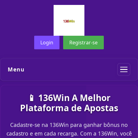
Login
Registrar-se
Menu
📱 136Win A Melhor
Plataforma de Apostas
Cadastre-se na 136Win para ganhar bônus no
cadastro e em cada recarga. Com a 136Win, você