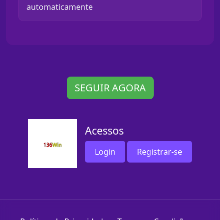
automaticamente
SEGUIR AGORA
Acessos
Login
Registrar-se