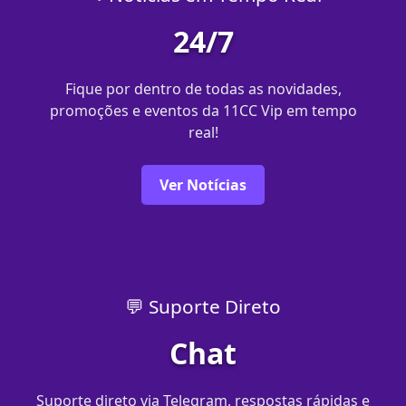
24/7
Fique por dentro de todas as novidades,
promoções e eventos da 11CC Vip em tempo
real!
Ver Notícias
💬 Suporte Direto
Chat
Suporte direto via Telegram, respostas rápidas e