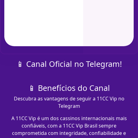
📱 Canal Oficial no Telegram!
📱 Benefícios do Canal
Descubra as vantagens de seguir a 11CC Vip no
Telegram
A 11CC Vip é um dos cassinos internacionais mais
confiáveis, com a 11CC Vip Brasil sempre
comprometida com integridade, confiabilidade e