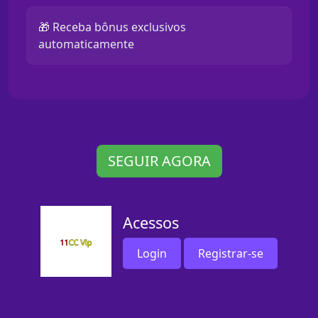
🎁 Receba bônus exclusivos
automaticamente
SEGUIR AGORA
Acessos
Login
Registrar-se