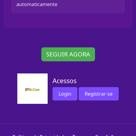
automaticamente
SEGUIR AGORA
Acessos
Login
Registrar-se