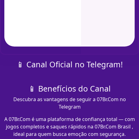
📱 Canal Oficial no Telegram!
📱 Benefícios do Canal
Descubra as vantagens de seguir a 07Br.Com no
Telegram
A 07Br.Com é uma plataforma de confiança total — com
jogos completos e saques rápidos na 07Br.Com Brasil ,
ideal para quem busca emoção com segurança.