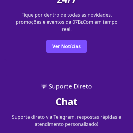
Fique por dentro de todas as novidades,
promoções e eventos da 07Br.Com em tempo
real!
Ver Notícias
💬 Suporte Direto
Chat
Suporte direto via Telegram, respostas rápidas e
atendimento personalizado!