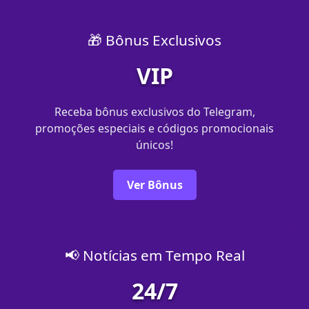
🎁 Bônus Exclusivos
VIP
Receba bônus exclusivos do Telegram,
promoções especiais e códigos promocionais
únicos!
Ver Bônus
📢 Notícias em Tempo Real
24/7