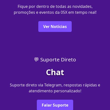
Fique por dentro de todas as novidades,
promoções e eventos da 05X em tempo real!
Ver Notícias
💬 Suporte Direto
Chat
Suporte direto via Telegram, respostas rápidas e
atendimento personalizado!
Falar Suporte