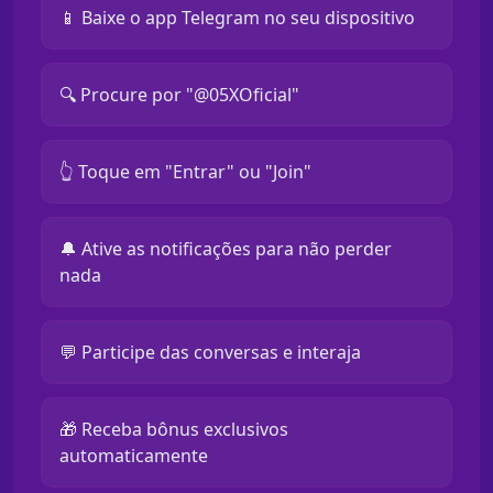
📱 Baixe o app Telegram no seu dispositivo
🔍 Procure por "@05XOficial"
👆 Toque em "Entrar" ou "Join"
🔔 Ative as notificações para não perder
nada
💬 Participe das conversas e interaja
🎁 Receba bônus exclusivos
automaticamente