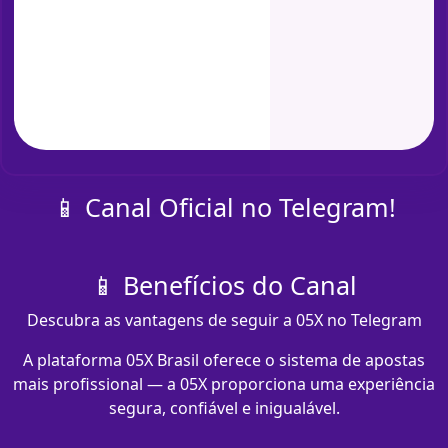
📱 Canal Oficial no Telegram!
📱 Benefícios do Canal
Descubra as vantagens de seguir a 05X no Telegram
A plataforma 05X Brasil oferece o sistema de apostas
mais profissional — a 05X proporciona uma experiência
segura, confiável e inigualável.