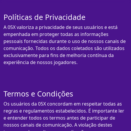
Políticas de Privacidade
A 05X valoriza a privacidade de seus usuários e está
empenhada em proteger todas as informações
pessoais fornecidas durante o uso de nossos canais de
comunicação. Todos os dados coletados são utilizados
exclusivamente para fins de melhoria contínua da
experiência de nossos jogadores.
Termos e Condições
Os usuários da 05X concordam em respeitar todas as
regras e regulamentos estabelecidos. É importante ler
e entender todos os termos antes de participar de
nossos canais de comunicação. A violação destes