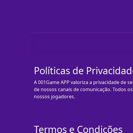
Políticas de Privacida
A 001Game APP valoriza a privacidade de s
de nossos canais de comunicação. Todos os 
nossos jogadores.
Termos e Condições