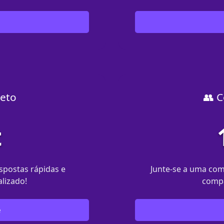
reto
👥 
t
espostas rápidas e
Junte-se a uma com
lizado!
compa
e