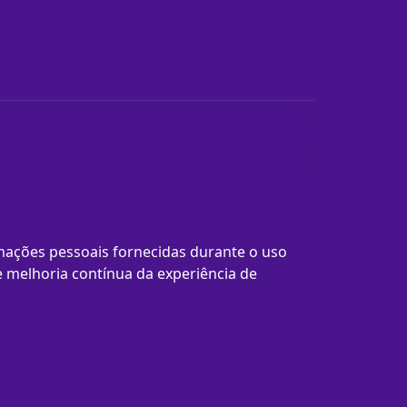
mações pessoais fornecidas durante o uso
e melhoria contínua da experiência de