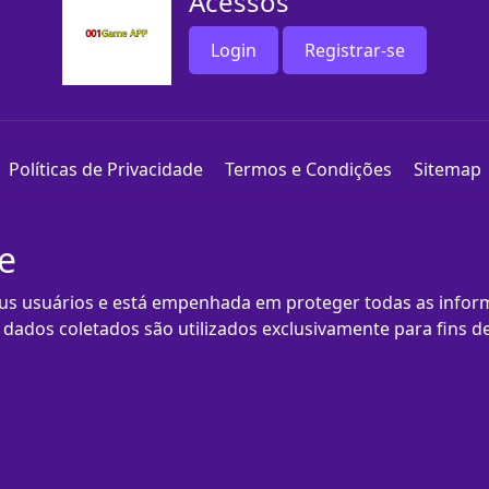
Acessos
Login
Registrar-se
Políticas de Privacidade
Termos e Condições
Sitemap
de
eus usuários e está empenhada em proteger todas as infor
dados coletados são utilizados exclusivamente para fins d