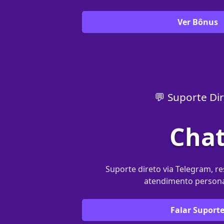
Ver Bônus
💬 Suporte Di
Cha
Suporte direto via Telegram, r
atendimento persona
Falar Suport